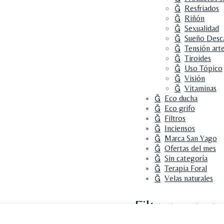
Resfriados
Riñón
Sexualidad
Sueño Desc
Tensión arte
Tiroides
Uso Tópico
Visión
Vitaminas
Eco ducha
Eco grifo
Filtros
Inciensos
Marca San Yago
Ofertas del mes
Sin categoría
Terapia Foral
Velas naturales
Filtrar por pre