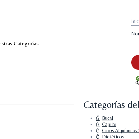
Inic
Nom
stras Categorías
0
Categorías de
Bucal
Capilar
Cirios Alquímicos
Dietéticos