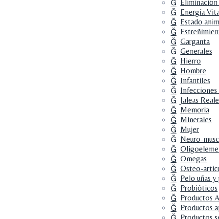
Eliminación
Energía Vit
Estado anim
Estreñimien
Garganta
Generales
Hierro
Hombre
Infantiles
Infecciones
Jaleas Reale
Memoria
Minerales
Mujer
Neuro-musc
Oligoeleme
Omegas
Osteo-artic
Pelo uñas y 
Probióticos
Productos A
Productos a
Productos s