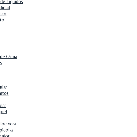
 de Líquidos
alidad
ico
to
 de Orina
s
ular
ntos
ular
piel
loe vera
pícolas
enior