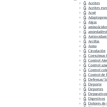
Aceites
Aceites ese
Acné
Adaptogen
Algas
aminoácido
ansiedad/es
Antioxidant
Arcillas
Asma
Circulación
Coenzimas
Control Ale
Control azu
Control col
Control de 
Defensas/ S
Deporte
Deportes
Depurativo
Digestivos
Dolores de