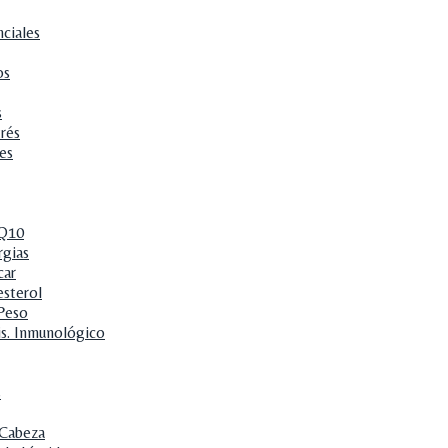
nciales
os
s
trés
es
 Q10
rgias
car
esterol
Peso
is. Inmunológico
s
 Cabeza